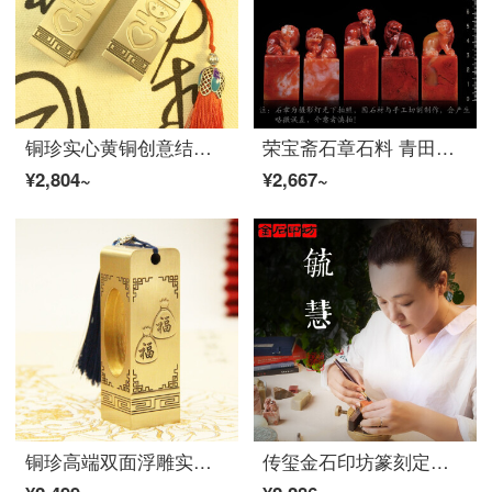
铜珍实心黄铜创意结婚礼物情侣对章印章定制名字姓名刻章对章篆刻刻字一对价新款七夕情人节礼品 两小无猜
荣宝斋石章石料 青田石老挝石 毛笔书法精品封门青篆刻印章闲章神兽如意钮姓名国画藏书章练习章石头 精品-老挝石麒麟钮2.5*2.5cm(一方）
¥2,804~
¥2,667~
铜珍高端双面浮雕实心黄铜定制篆刻胎毛发印章纪念品DIY脐带章宝宝婴儿出生纪念礼物30*30*90mm 十二生肖+代代有福
传玺金石印坊篆刻定制 特邀篆刻家毓慧老师 手工篆刻印石闲章定制书画印章姓名章定制礼物