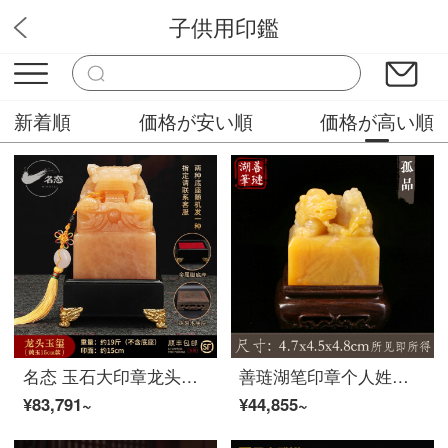
子供用印鑑
印鑑ワード
新着順
価格が安い順
価格が高い順
名态 玉石大印章龙头玉玺摆件招财升官印老板办公室创意装饰品中式家居招财风水摆件乔迁开业礼品送领导 龙头玉玺黄玉石15cm
善琏湖笔印章个人姓名刻字章书法书画考级章芙蓉石芙蓉冻貔貅篆刻印章 傲立群雄
¥83,791~
¥44,855~