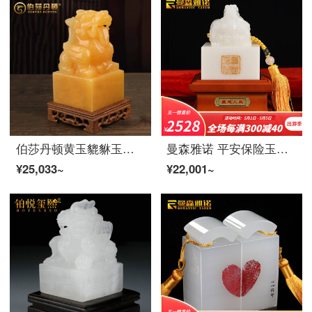
伯莎丹顿黄玉貔貅玉玺摆件送长辈领导朋友生日礼物玉石貔恘印章收藏开业送礼办公室书房客厅桌面摆设
曼森雅诺 平安保险玉玺印章定制汉白玉办公室桌面摆件会议年会礼品毕业礼物书房装饰摆件收藏纪念品
¥25,033~
¥22,001~