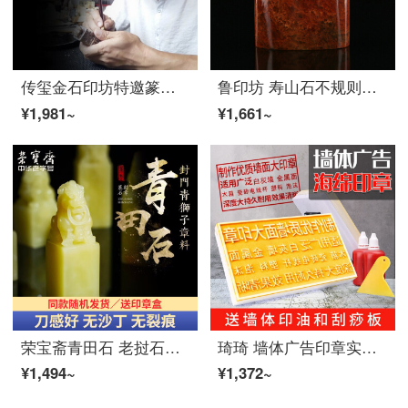
传玺金石印坊特邀篆刻家王道权老师篆刻定制姓名印章藏书印闲章定刻
鲁印坊 寿山石不规则随形印章篆刻龙戏珠姓名印闲章书法书画藏书章手工刻字
¥1,981~
¥1,661~
荣宝斋青田石 老挝石章料精品封门青篆刻印章闲章方形神兽如意钮毛笔书法姓名国画藏书章石头印章练习章石章 青田石狮子钮1.5*1.5cm（一方）
琦琦 墙体广告印章实测实量刻字墙面盖章楼道开锁建筑工地表格便携式图章刻章定制大号logo章子刻印 30*20cm（配刮板+500ml印油+收纳盒）
¥1,494~
¥1,372~