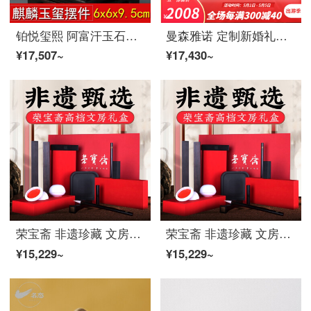
铂悦玺熙 阿富汗玉石头麒麟印章大玉玺摆件办公室印章收藏礼品章免刻字高档创意玉石装饰摆件商务礼品定制刻
曼森雅诺 定制新婚礼物送新人闺蜜结婚纪念日送老婆女朋友生日情侣礼物印章定制婚房卧室玄关装饰品摆件 心心相印
¥17,507~
¥17,430~
荣宝斋 非遗珍藏 文房四宝套装 书法国画毛笔墨锭砚台笔搁镇尺石章印泥礼品套装节日礼物
荣宝斋 非遗珍藏 文房四宝套装 书法国画毛笔墨锭砚台笔搁镇尺石章印泥礼品套装节日礼物
¥15,229~
¥15,229~