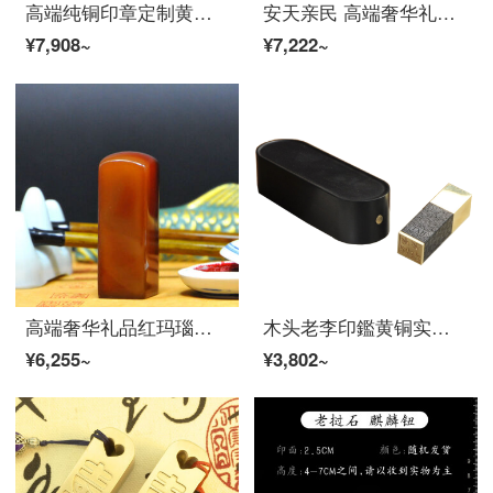
高端纯铜印章定制黄铜印章貔貅名字印章定制篆刻章纯铜姓名印章藏书私人章火漆印章 【纳福貔貅】2.5x2.5x3.9厘米送 收纳竹盒
安天亲民 高端奢华礼品黑檀铜木印章礼盒套装定做国画书法个性签名定刻私人艺术姓名字章
¥7,908~
¥7,222~
高端奢华礼品红玛瑙玉石印章姓名人名藏章篆刻书画闲章石头生日礼物刻字
木头老李印鑑黄铜实木印鑑印泥盒藏书篆刻私章人名章名闲章オーダーメイル礼品套装 乌木套装
¥6,255~
¥3,802~