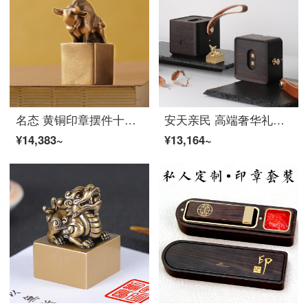
名态 黄铜印章摆件十二生肖属相牛私人篆刻章姓名书法书画藏书印章定制刻字书房用品商务礼品定制 牛印章2*2*4.5cm
安天亲民 高端奢华礼品方物便携印章套装创意胡桃木紫光檀印笼实心黄铜貔貅小鹿大象印章新型印泥篆刻 紫光檀-貔貅
¥14,383~
¥13,164~