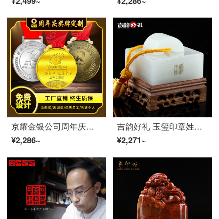
¥2,499~
¥2,286~
京耀金银公司周年庆纪念奖牌定制企业奖励纪念礼品纯银奖章定做入职周年纪念章功勋奖章定做 纯银周年庆奖牌定制定金
吉韵好礼 玉玺印章姓名定制办公室风水装饰品摆件升官大印商务送礼 印玺
¥2,286~
¥2,271~