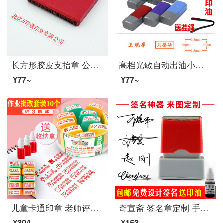
长方形胶皮支抬章 公司名称章 账号背书章 刻章 进账单条形章 委托收款章 印章制作
高档光敏自动出油小扁章 印章名字姓名印章定制刻数字护士小扁万次光敏印章签名银行私章戳
¥77~
¥77~
儿童卡通印章 老师评语奖励小印章幼儿园小学生老师鼓励印章教学奖励印章你真棒教师用批改 批改作业套装（10只装+5只油）
奇宣斋 签名章定制 手写姓名章刻章 个性签字印章名字章图章 盖章神器光敏印章定做艺术人名章 签名印章 款式二(印面尺寸30*10毫米)
¥304~
¥153~