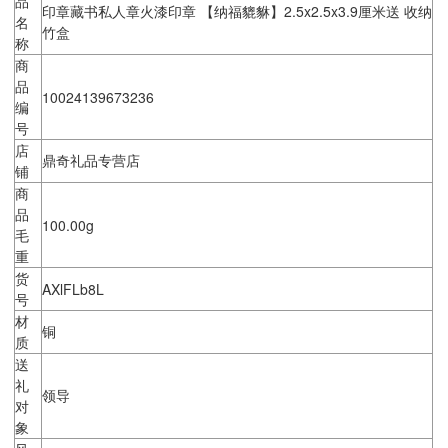
品
印章藏书私人章火漆印章 【纳福貔貅】2.5x2.5x3.9厘米送 收纳
名
竹盒
称
商
品
10024139673236
编
号
店
鼎奇礼品专营店
铺
商
品
100.00g
毛
重
货
AXlFLb8L
号
材
铜
质
送
礼
领导
对
象