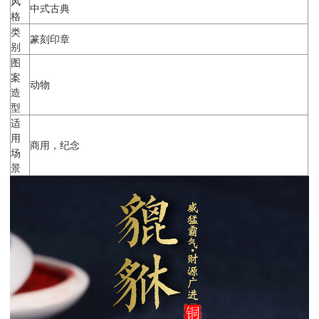
风
中式古典
格
类
篆刻印章
别
图
案
动物
造
型
适
用
商用，纪念
场
景