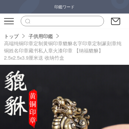
印鑑ワード
トップ
子供用印鑑
高端纯铜印章定制黄铜印章貔貅名字印章定制篆刻章纯
铜姓名印章藏书私人章火漆印章 【纳福貔貅】
2.5x2.5x3.9厘米送 收纳竹盒