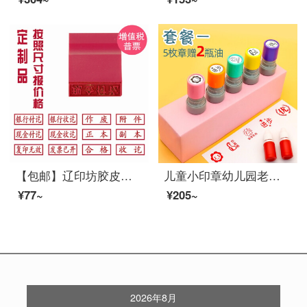
【包邮】辽印坊胶皮橡胶印章10x30作废章正副本银行现金收讫付讫附件章受控结清注册章定 银行付讫
儿童小印章幼儿园老师评语奖励盖章卡通可爱表扬鼓励小学生教师用红花宝宝奖章 套餐一(五个章送二瓶油)
¥77~
¥205~
2026年8月