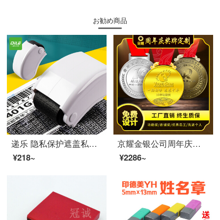
お勧め商品
递乐 隐私保护遮盖私人合同文件资料涂抹滚轮乱码保密印章 2746白色 +1瓶黑色印油
京耀金银公司周年庆纪念奖牌定制企业奖励纪念礼品纯银奖章定做入职周年纪念章功勋奖章定做 纯银周年庆奖牌定制定金
¥218~
¥2286~