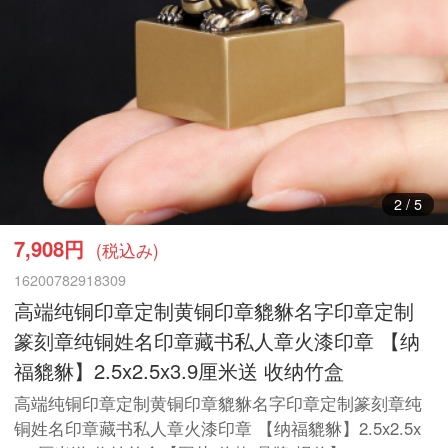
3
/
5
7,908円
(税込み)
16200782918309
高端纯铜印章定制黄铜印章貔貅名字印章定制
篆刻章纯铜姓名印章藏书私人章火漆印章 【纳
福貔貅】2.5x2.5x3.9厘米送 收纳竹盒
高端纯铜印章定制黄铜印章貔貅名字印章定制篆刻章纯
铜姓名印章藏书私人章火漆印章 【纳福貔貅】2.5x2.5x