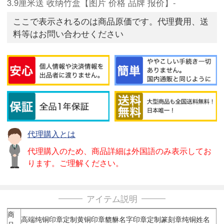
3.9厘米送 收纳竹盒【图片 价格 品牌 报价】-
ここで表示されるのは商品原価です。代理費用、送
料等はお問い合わせください
代理購入とは
代理購入のため、商品詳細は外国語のみ表示してお
ります。ご理解ください。
アイテム説明
商
高端纯铜印章定制黄铜印章貔貅名字印章定制篆刻章纯铜姓名