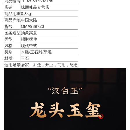
商品编号
10029597693189
店铺
琼颐礼品专营店
商品毛重
0.8kg
商品产地
中国大陆
货号
QMA989723
图案造型
抽象寓意
类型
招财摆件
风格
现代中式
类别
木雕/玉石雕/牙雕
材质
玉石
适用场景
居家，乔迁，开业，商用，纪念