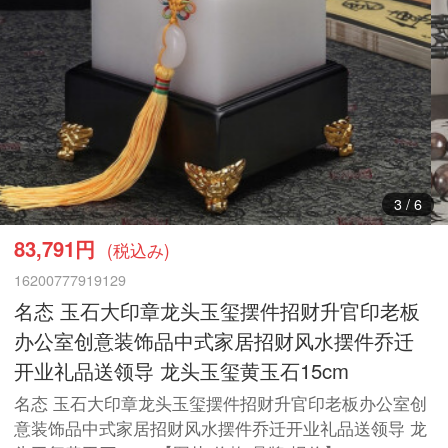
3
/
6
83,791円
(税込み)
16200777919129
名态 玉石大印章龙头玉玺摆件招财升官印老板
办公室创意装饰品中式家居招财风水摆件乔迁
开业礼品送领导 龙头玉玺黄玉石15cm
名态 玉石大印章龙头玉玺摆件招财升官印老板办公室创
意装饰品中式家居招财风水摆件乔迁开业礼品送领导 龙