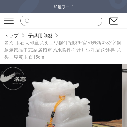
印鑑ワード
トップ
子供用印鑑
名态 玉石大印章龙头玉玺摆件招财升官印老板办公室创
意装饰品中式家居招财风水摆件乔迁开业礼品送领导 龙
头玉玺黄玉石15cm