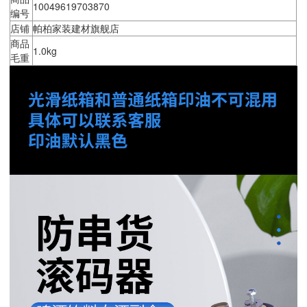
10049619703870
编号
店铺
帕柏家装建材旗舰店
商品
1.0kg
毛重