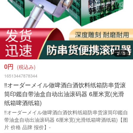
3
/
5
0円
(税込み)
16513447878344
‼️オーダーメイル做啤酒白酒饮料纸箱防串货滚
筒印鑑自带油盒自动出油滚码器 6厘米宽(光滑
纸箱啤酒纸箱)
‼️オーダーメイル做啤酒白酒饮料纸箱防串货滚筒印鑑自
带油盒自动出油滚码器 6厘米宽(光滑纸箱啤酒纸箱)【图
片 价格 品牌 报价】-