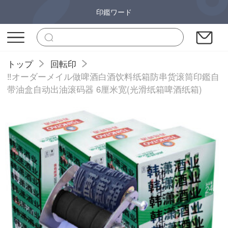
印鑑ワード
トップ
回転印
‼️オーダーメイル做啤酒白酒饮料纸箱防串货滚筒印鑑自
带油盒自动出油滚码器 6厘米宽(光滑纸箱啤酒纸箱)