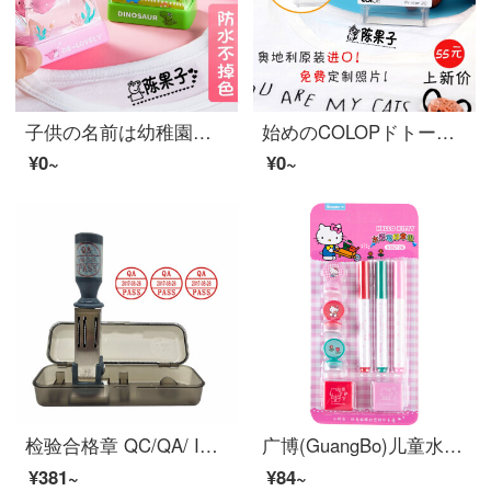
子供の名前は幼稚園の学生はかわいいです。防水で色褪せない服とスタンプをカスタマイズして、入学プレゼントのピンクを注文します。
始めのCOLOPドトーンと同じ幼稚園の名前は赤ちゃんの名前を貼って防水と洗濯の印鑑を押して、子供の入学祝いに黒い印影P 20（印痕サイズ38*14 MM）を押します。
¥0~
¥0~
检验合格章 QC/QA/ IQC/ OQC/FQC/ PASS可调日期姓名人名章 检验合格章NG特采 圆20MM1枚(QA-PASS)
广博(GuangBo)儿童水彩笔印章绘画笔学生画笔画具用品 凯蒂猫KT87120
¥381~
¥84~