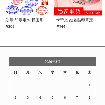
刻章 印章定制 椭圆形注册建造师执业印章注册 监理工程师印章结构工程师印章 图章盖章定制 橙色规格35X50mm
卡帝文 姓名贴印章定制幼儿园名字贴姓名印章儿童防水衣服印章宝宝名字印章 樱花粉
¥305~
¥144~
2026年8月
日
月
火
水
木
金
土
1
2
3
4
5
6
7
8