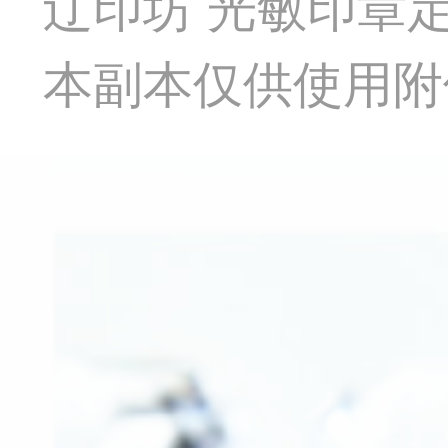
辽印坊 光敏印章
本副本仅供使用附