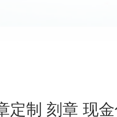
章定制 刻章 现