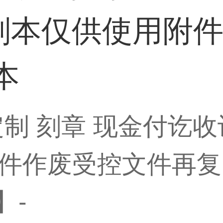
副本仅供使用附
本
定制 刻章 现金付讫
件作废受控文件再复
】-