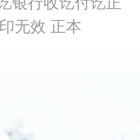
收讫银行收讫付讫正
印无效 正本