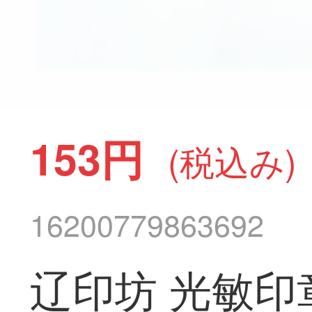
153円
(税込み)
16200779863692
辽印坊 光敏印