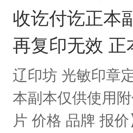
收讫付讫正本
再复印无效 正
辽印坊 光敏印章
本副本仅供使用附
片 价格 品牌 报价