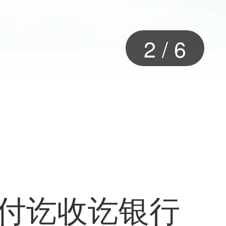
2
/
6
金付讫收讫银行