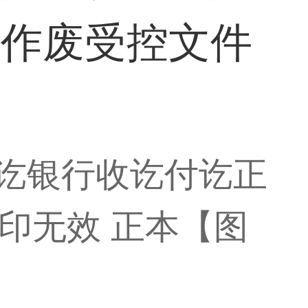
件作废受控文件
收讫银行收讫付讫正
印无效 正本【图