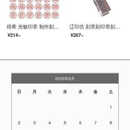
得希 光敏印章 制作刻章 定制 QC/pass 合格检验 质检章 自动红色印油工厂质检合格 圆形印章 检验/合格（直径15mm）
辽印坊 刻章刻印章刻名字姓名挂件黑檀木钥匙扣刻字男士木头木质印章创意定制订制名字
¥214~
¥267~
2026年8月
日
月
火
水
木
金
土
1
2
3
4
5
6
7
8