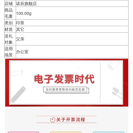
店铺
诺辰旗舰店
商品
100.00g
毛重
类别
印章
材质
其它
送礼
父亲
对象
适用
办公室
场景