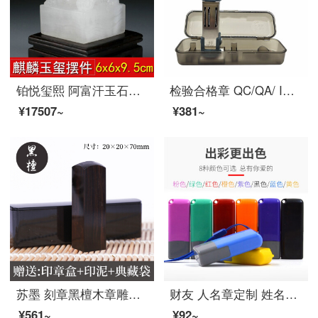
铂悦玺熙 阿富汗玉石头麒麟印章大玉玺摆件办公室印章收藏礼品章免刻字高档创意玉石装饰摆件商务礼品定制刻
检验合格章 QC/QA/ IQC/ OQC/FQC/ PASS可调日期姓名人名章 检验合格章NG特采 圆20MM1枚(QA-PASS)
¥17507~
¥381~
苏墨 刻章黑檀木章雕篆刻印章刻姓名名字个人私人书法藏书私章私张定做 黑檀边长20毫米-无流苏(印章盒)
财友 人名章定制 姓名章 刻印章 银行用章 学生名字 财务会计办公私人名光敏印章 送印油 人名章
¥561~
¥92~