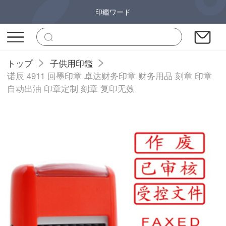
印鑑ワード
トップ
子供用印鑑
诺辰 4911 回墨印章 卓达财务印章 财务用品 刻章 印章
自动出油 印章定制 刻章 复印无效