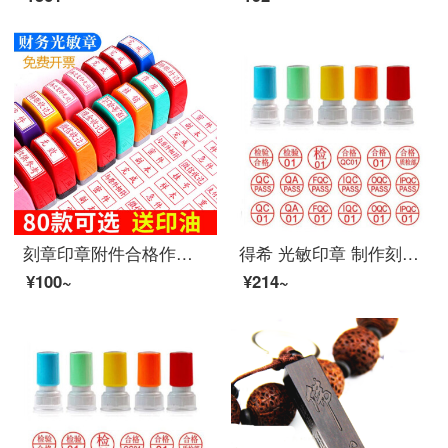
刻章印章附件合格作废现金收讫付讫 审核光敏姓名私章定制名字章印章制作 万次 定制内容请备注清楚或联系客服
得希 光敏印章 制作刻章 定制 QC/pass 合格检验 质检章 自动红色印油工厂质检合格 圆形印章 检验/合格（直径15mm）
¥100~
¥214~