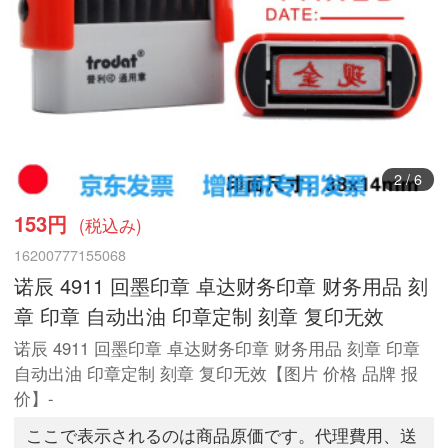
2
/
6
153円
(税込み)
16200777155068
诺辰 4911 回墨印章 卓达财务印章 财务用品 刻
章 印章 自动出油 印章定制 刻章 复印无效
诺辰 4911 回墨印章 卓达财务印章 财务用品 刻章 印章
自动出油 印章定制 刻章 复印无效【图片 价格 品牌 报
价】-
ここで表示されるのは商品原価です。代理費用、送