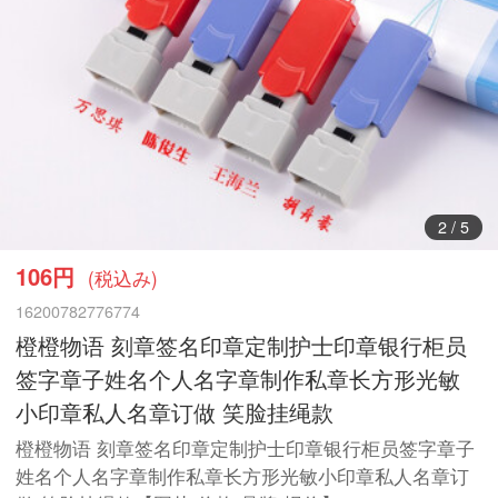
3
/
5
106円
(税込み)
16200782776774
橙橙物语 刻章签名印章定制护士印章银行柜员
签字章子姓名个人名字章制作私章长方形光敏
小印章私人名章订做 笑脸挂绳款
橙橙物语 刻章签名印章定制护士印章银行柜员签字章子
姓名个人名字章制作私章长方形光敏小印章私人名章订