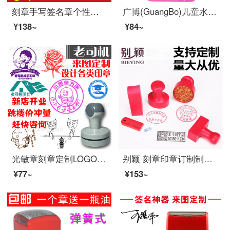
刻章手写签名章个性艺术定刻签字手签章名字姓名印章签名神器定做 30*10MM(外壳随机）
广博(GuangBo)儿童水彩笔印章绘画笔学生画笔画具用品 凯蒂猫KT87120
¥138~
¥84~
光敏章刻章定制LOGO图形印章制作店铺章个性班级章二维码藏书印章定做公司单位办公印章万次印章自动出油 10元倍数
别颖 刻章印章订制制作 刻字定做 姓名电话私章长方形椭圆 圆形40mm实习章单位章 橡胶印泥章印印章
¥77~
¥153~