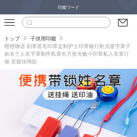
印鑑ワード
トップ
子供用印鑑
橙橙物语 刻章签名印章定制护士印章银行柜员签字章子
姓名个人名字章制作私章长方形光敏小印章私人名章订
做 笑脸挂绳款