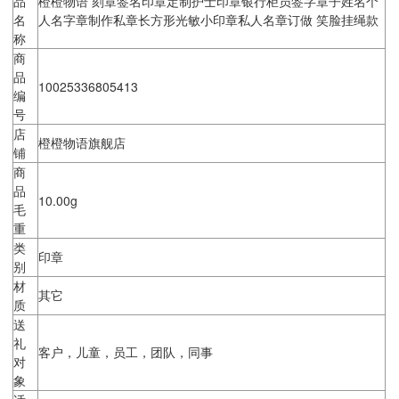
品
橙橙物语 刻章签名印章定制护士印章银行柜员签字章子姓名个
名
人名字章制作私章长方形光敏小印章私人名章订做 笑脸挂绳款
称
商
品
10025336805413
编
号
店
橙橙物语旗舰店
铺
商
品
10.00g
毛
重
类
印章
别
材
其它
质
送
礼
客户，儿童，员工，团队，同事
对
象