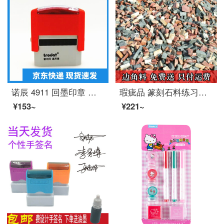
诺辰 4911 回墨印章 卓达财务印章 财务用品 刻章 印章 自动出油 印章定制 刻章 复印无效
瑕疵品 篆刻石料练习章料寿山石丹东石青海石印章边角料处理
¥153~
¥221~