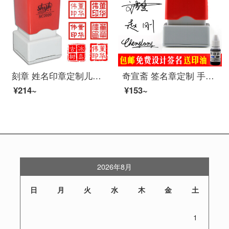
刻章 姓名印章定制儿童私章个性签名光敏印章20方章人名章 红色外壳
奇宣斋 签名章定制 手写姓名章刻章 个性签字印章名字章图章 盖章神器光敏印章定做艺术人名章 签名印章 款式二(印面尺寸30*10毫米)
¥214~
¥153~
2026年8月
日
月
火
水
木
金
土
1