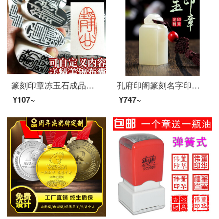
篆刻印章冻玉石成品闲章手工篆刻引首落款章书法书画藏书姓名印石七下面有介绍图案请留言编号不留言随机发
孔府印阁篆刻名字印章定做石料定制姓名章个人名字章定制文创生日礼物书法字画闲章刻字圣诞节礼品印章青玉 棕流苏(尺寸2X2X5)
¥107~
¥747~