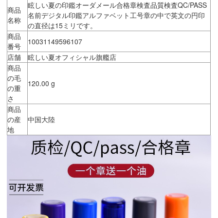
眩しい夏の印鑑オーダメール合格章検査品質検査QC/PASS
商品
名前デジタル印鑑アルファベット工号章の中で英文の円印
名称
の直径は15ミリです。
商品
10031149596107
番号
店舗
眩しい夏オフィシャル旗艦店
商品
の毛
120.00 g
の重
さ
商品
の産
中国大陸
地