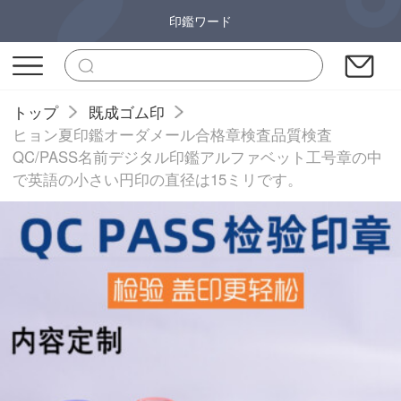
印鑑ワード
トップ
既成ゴム印
ヒョン夏印鑑オーダメール合格章検査品質検査
QC/PASS名前デジタル印鑑アルファベット工号章の中
で英語の小さい円印の直径は15ミリです。