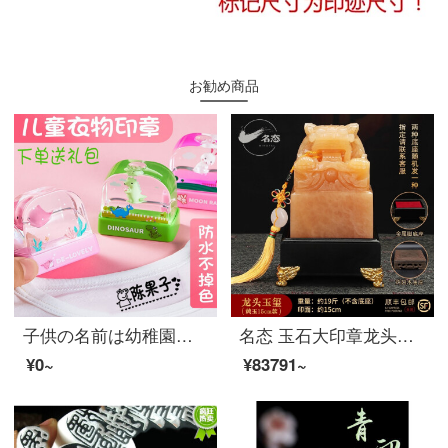
お勧め商品
子供の名前は幼稚園の学生はかわいいです。防水で色褪せない服とスタンプをカスタマイズして、入学プレゼントのピンクを注文します。
名态 玉石大印章龙头玉玺摆件招财升官印老板办公室创意装饰品中式家居招财风水摆件乔迁开业礼品送领导 龙头玉玺黄玉石15cm
¥0~
¥83791~