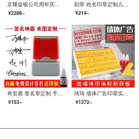
京耀金银公司周年庆纪念奖牌定制企业奖励纪念礼品纯银奖章定做入职周年纪念章功勋奖章定做 纯银周年庆奖牌定制定金
刻章 姓名印章定制儿童私章个性签名光敏印章20方章人名章 红色外壳
¥2286~
¥214~
奇宣斋 签名章定制 手写姓名章刻章 个性签字印章名字章图章 盖章神器光敏印章定做艺术人名章 签名印章 款式二(印面尺寸30*10毫米)
琦琦 墙体广告印章实测实量刻字墙面盖章楼道开锁建筑工地表格便携式图章刻章定制大号logo章子刻印 30*20cm（配刮板+500ml印油+收纳盒）
¥153~
¥1372~