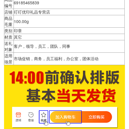
69185465839
编号
店铺
叮叮优印礼品专营店
商品
100.00g
毛重
类别
印章
材质
其它
送礼
客户，领导，员工，团队，同事
对象
适用
市场促销，商务，员工福利，办公室，团体活动
场景