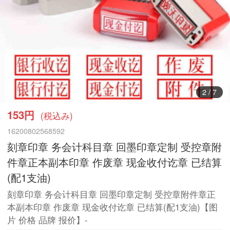
3
/
7
153円
(税込み)
16200802568592
刻章印章 务会计科目章 回墨印章定制 受控章附
件章正本副本印章 作废章 现金收付讫章 已结算
(配1支油)
刻章印章 务会计科目章 回墨印章定制 受控章附件章正
本副本印章 作废章 现金收付讫章 已结算(配1支油)【图
片 价格 品牌 报价】-