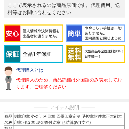
ここで表示されるのは商品原価です。代理費用、送
料等はお問い合わせください
代理購入とは
代理購入のため、商品詳細は外国語のみ表示してお
ります。ご理解ください。
アイテム説明
商品
刻章印章 务会计科目章 回墨印章定制 受控章附件章正本副本
名称
印章 作废章 现金收付讫章 已结算(配1支油)
商品