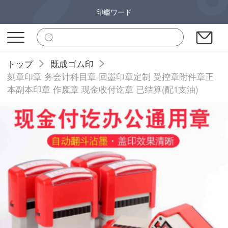
印鑑ワード
トップ
既成ゴム印
刻章印章 务会计科目章 回墨印章定制 受控章附件章正
本副本印章 作废章 现金收付讫章 已结算(配1支油)