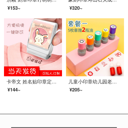
¥153~
¥320~
卡帝文 姓名贴印章定制幼儿园名字贴姓名印章儿童防水衣服印章宝宝名字印章 樱花粉
儿童小印章幼儿园老师评语奖励盖章卡通可爱表扬鼓励小学生教师用红花宝宝奖章 套餐一(五个章送二瓶油)
¥144~
¥205~