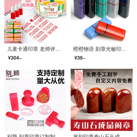
儿童卡通印章 老师评语奖励小印章幼儿园小学生老师鼓励印章教学奖励印章你真棒教师用批改 批改作业套装（10只装+5只油）
橙橙物语 刻章光敏印章定制 姓名章名字印章私章长方形自动出油小扁印章 个人名字章签名章制作
¥304~
¥39~
别颖 刻章印章订制制作 刻字定做 姓名电话私章长方形椭圆 圆形40mm实习章单位章 橡胶印泥章印印章
篆刻印章寿山石头成品闲章书法书画藏书姓名手工篆刻制作章料印石