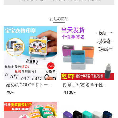
お勧め商品
始めのCOLOPドトーンと同じ幼稚園の名前は赤ちゃんの名前を貼って防水と洗濯の印鑑を押して、子供の入学祝いに黒い印影P 20（印痕サイズ38*14 MM）を押します。
刻章手写签名章个性艺术定刻签字手签章名字姓名印章签名神器定做 30*10MM(外壳随机）
¥0~
¥138~