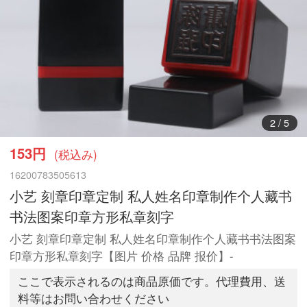
3
/
5
153円
(税込み)
16200783505613
小艺 刻章印章定制 私人姓名印章制作个人藏书
书法图案印章方形私章刻字
小艺 刻章印章定制 私人姓名印章制作个人藏书书法图案
印章方形私章刻字【图片 价格 品牌 报价】-
ここで表示されるのは商品原価です。代理費用、送
料等はお問い合わせください