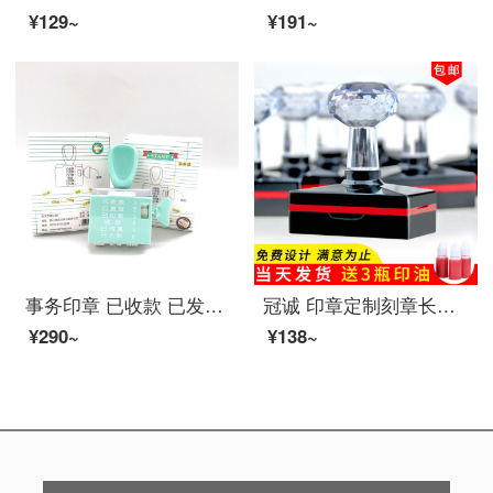
¥129~
¥191~
事务印章 已收款 已发货 已付款 现金 已传真 已入账 文本转轮印章 D-1-A事务印章
冠诚 印章定制刻章长方形姓名电话章二维码验视章签名章竣工图章公司光敏章子 长方形20X50毫米
¥290~
¥138~