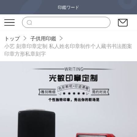
印鑑ワード
トップ
子供用印鑑
小艺 刻章印章定制 私人姓名印章制作个人藏书书法图案
印章方形私章刻字