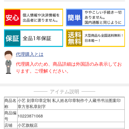
代理購入とは
代理購入のため、商品詳細は外国語のみ表示してお
ります。ご理解ください。
アイテム説明
商品名
小艺 刻章印章定制 私人姓名印章制作个人藏书书法图案印
称
章方形私章刻字
商品编
10223871068
号
店铺
小艺旗舰店