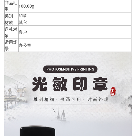
商品毛
100.00g
重
类别
印章
材质
其它
送礼对
客户
象
适用场
办公室
景