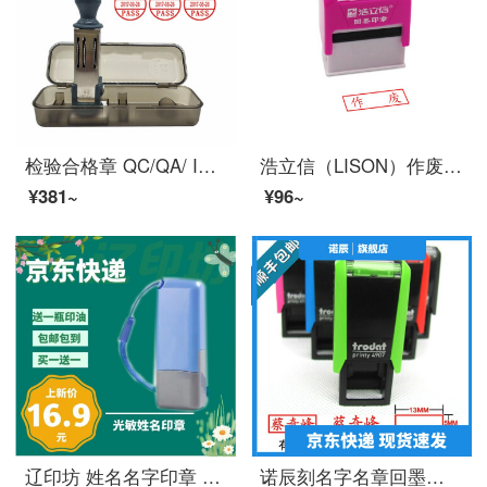
检验合格章 QC/QA/ IQC/ OQC/FQC/ PASS可调日期姓名人名章 检验合格章NG特采 圆20MM1枚(QA-PASS)
浩立信（LISON）作废 回墨印章 通用财务章 10*33mm 财务科目会计通用印章千次章万次章
¥381~
¥96~
辽印坊 姓名名字印章 刻章 个人签名印章 光敏印章 私人印章制作定制 带绳小扁护士印章长方形 外壳颜色随机13x5mm
诺辰刻名字名章回墨印章姓名印章人名章名字印章定制银行个人印章制作翻斗印 滴红色印油