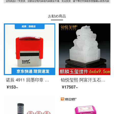
お勧め商品
诺辰 4911 回墨印章 卓达财务印章 财务用品 刻章 印章 自动出油 印章定制 刻章 复印无效
铂悦玺熙 阿富汗玉石头麒麟印章大玉玺摆件办公室印章收藏礼品章免刻字高档创意玉石装饰摆件商务礼品定制刻
¥153~
¥17507~