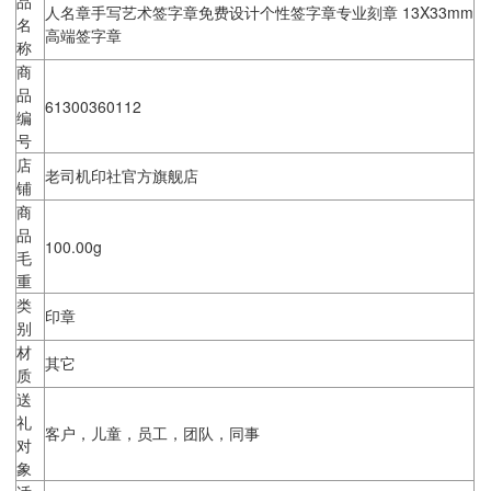
品
人名章手写艺术签字章免费设计个性签字章专业刻章 13X33mm
名
高端签字章
称
商
品
61300360112
编
号
店
老司机印社官方旗舰店
铺
商
品
100.00g
毛
重
类
印章
别
材
其它
质
送
礼
客户，儿童，员工，团队，同事
对
象