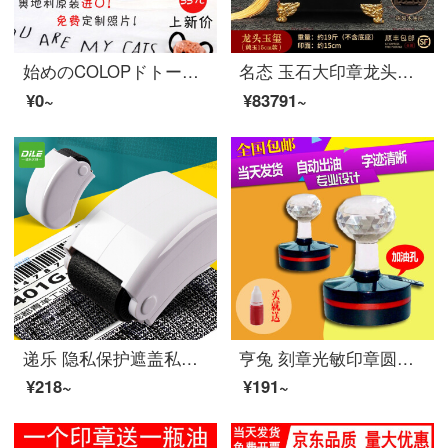
始めのCOLOPドトーンと同じ幼稚園の名前は赤ちゃんの名前を貼って防水と洗濯の印鑑を押して、子供の入学祝いに黒い印影P 20（印痕サイズ38*14 MM）を押します。
名态 玉石大印章龙头玉玺摆件招财升官印老板办公室创意装饰品中式家居招财风水摆件乔迁开业礼品送领导 龙头玉玺黄玉石15cm
¥0~
¥83791~
递乐 隐私保护遮盖私人合同文件资料涂抹滚轮乱码保密印章 2746白色 +1瓶黑色印油
亨兔 刻章光敏印章圆形椭圆形长方形印章定制定做自动出油竣工图章万次印章私章名字印章 圆形40（常用尺寸）
¥218~
¥191~