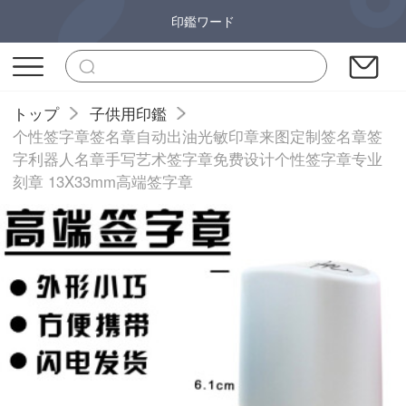
印鑑ワード
トップ
子供用印鑑
个性签字章签名章自动出油光敏印章来图定制签名章签
字利器人名章手写艺术签字章免费设计个性签字章专业
刻章 13X33mm高端签字章