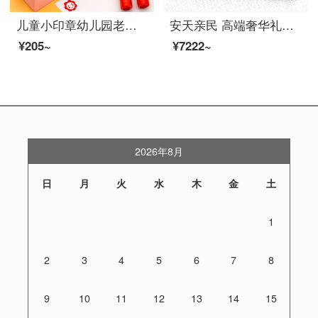
儿童小印章幼儿园老师评语奖励盖章卡通可爱表扬鼓励小学生教师用红花宝宝奖章 套餐一(五个章送二瓶油)
安天亲民 高端奢华礼品黑檀铜木印章礼盒套装定做国画书法个性签名定刻私人艺术姓名字章
¥205~
¥7222~
2026年8月
日
月
火
水
木
金
土
1
2
3
4
5
6
7
8
9
10
11
12
13
14
15