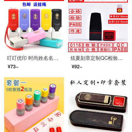
叮叮优印 时尚姓名名字印章刻章个性印章光敏印章制作定制万次印章带绳小扁印章长方形
炫夏刻章定制QC检验合格PASS印章 单排8X18毫米尺寸
¥73~
¥92~