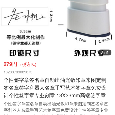
2
/
5
279円
(税込み)
16200783089873
个性签字章签名章自动出油光敏印章来图定制
签名章签字利器人名章手写艺术签字章免费设
计个性签字章专业刻章 13X33mm高端签字章
个性签字章签名章自动出油光敏印章来图定制签名章签
字利器人名章手写艺术签字章免费设计个性签字章专业